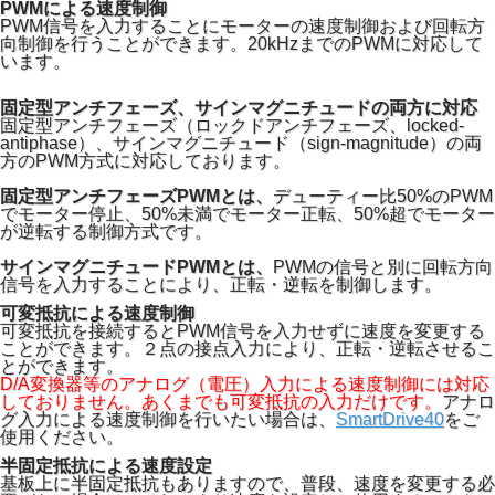
PWMによる速度制御
PWM信号を入力することにモーターの速度制御および回転方
向制御を行うことができます。20kHzまでのPWMに対応して
います。
固定型アンチフェーズ、サインマグニチュードの両方に対応
固定型アンチフェーズ（ロックドアンチフェーズ、locked-
antiphase）、サインマグニチュード（sign-magnitude）の両
方のPWM方式に対応しております。
固定型アンチフェーズPWMとは、
デューティー比50%のPWM
でモーター停止、50%未満でモーター正転、50%超でモーター
が逆転する制御方式です。
サインマグニチュードPWMとは、
PWMの信号と別に回転方向
信号を入力することにより、正転・逆転を制御します。
可変抵抗による速度制御
可変抵抗を接続するとPWM信号を入力せずに速度を変更する
ことができます。２点の接点入力により、正転・逆転させるこ
とができます。
D/A変換器等のアナログ（電圧）入力による速度制御には対応
しておりません。あくまでも可変抵抗の入力だけです。
アナロ
グ入力による速度制御を行いたい場合は、
SmartDrive40
をご
使用ください。
半固定抵抗による速度設定
基板上に半固定抵抗もありますので、普段、速度を変更する必