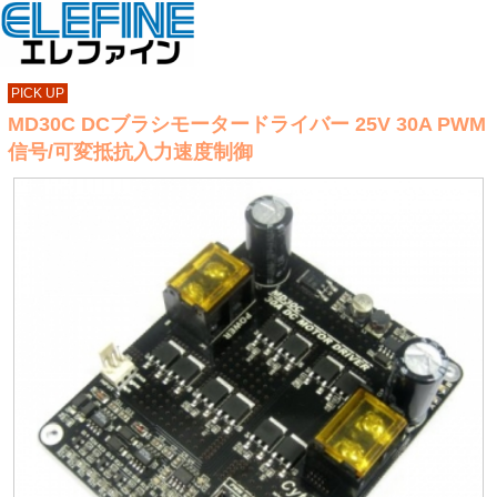
PICK UP
MD30C DCブラシモータードライバー 25V 30A PWM
信号/可変抵抗入力速度制御