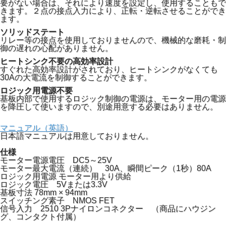
要がない場合は、それにより速度を設定し、使用することもで
きます。２点の接点入力により、正転・逆転させることができ
ます。
ソリッドステート
リレー等の接点を使用しておりませんので、機械的な磨耗・制
御の遅れの心配がありません。
ヒートシンク不要の高効率設計
すぐれた高効率設計がされており、ヒートシンクがなくても
30Aの大電流を制御することができます。
ロジック用電源不要
基板内部で使用するロジック制御の電源は、モーター用の電源
を降圧して使いますので、別途用意する必要はありません。
マニュアル（英語）
日本語マニュアルは用意しておりません。
仕様
モーター電源電圧 DC5～25V
モーター最大電流（連続） 30A、瞬間ピーク（1秒）80A
ロジック用電源 モーター用より供給
ロジック電圧 5Vまたは3.3V
基板寸法 78mm × 94mm
スイッチング素子 NMOS FET
信号入力 2510 3Pナイロンコネクター （商品にハウジン
グ、コンタクト付属）