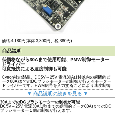
価格:4,180円(本体 3,800円、税 380円)
商品説明
低価格ながら30Aまで使用可能、PMW制御モーター
ドライバー
可変抵抗による速度制御も可能
Cytron社の製品。DC5V～25V 電流30A(1秒以内の瞬間的ピ
ーク80A)までのDCブラシモーターの制御が行えるモーター
ドライバーです。PWM信号を入力することにより速度制御
を行うことができます。また、可変抵抗（ボリューム）を接
▼ 商品説明の続きを見る ▼
続すると、PWM信号を入力せずにスタンドアローンで動作
させることもできます。
PIC、AVR、Arduino、Raspberry Pi等でのモーター制御に便
30AまでのDCブラシモーターの制御が可能
利です。
DC5V～25V 電流30A(1秒までの瞬間的ピーク80A)までのDC
ブラシモーター１個の制御が行えます。