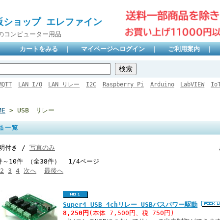
販ショップ エレファイン
のコンピューター用品
カートをみる
｜
マイページへログイン
｜
ご利用案内
｜
MQTT
LAN I/O
LAN リレー
I2C
Raspberry Pi
Arduino
LabVIEW
Io
ME
> USB リレー
品一覧
明付き /
写真のみ
件～10件 （全38件） 1/4ページ
2
3
4
次へ
最後へ
Super4 USB 4chリレー USBバスパワー駆動
8,250円
(本体 7,500円、税 750円)