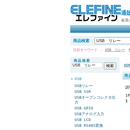
通
厳選
商品検索
注目キーワード
USB リレー
商品検索
HO
商
USB
USBリレー
説
USB SSR
1
USBオープンコレクタ出
1
力
USB GPIO
USBアナログ入力
USB LCD
USB RS485変換