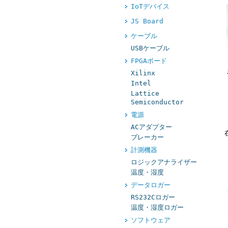
IoTデバイス
JS Board
ケーブル
USBケーブル
FPGAボード
Xilinx
Intel
Lattice
Semiconductor
電源
ACアダプター
ブレーカー
計測機器
ロジックアナライザー
温度・湿度
データロガー
RS232Cロガー
温度・湿度ロガー
ソフトウェア