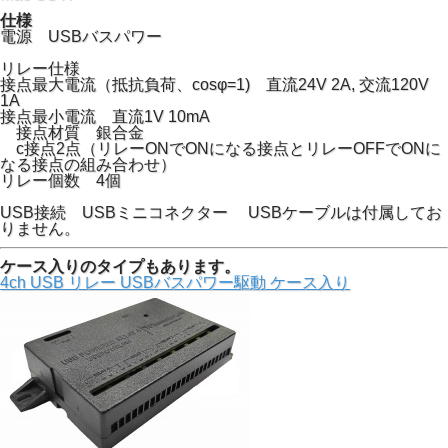
仕様
電源 USBバスパワー
リレー仕様
接点最大電流（抵抗負荷、cosφ=1) 直流24V 2A, 交流120V
1A
接点最小電流 直流1V 10mA
接点材質 銀合金
c接点2点（リレーONでONになる接点とリレーOFFでONに
なる接点の組み合わせ）
リレー個数 4個
USB接続 USBミニコネクター USBケーブルは付属してお
りません。
ケース入りのタイプもあります。
4ch USB リレー USBバスパワー駆動 ケース入り