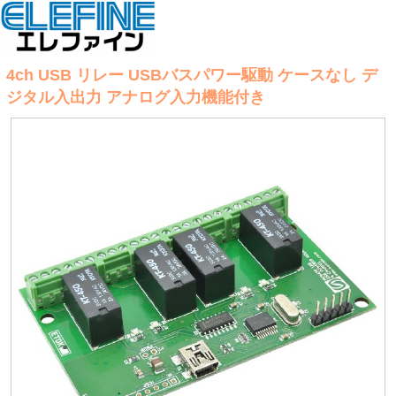
4ch USB リレー USBバスパワー駆動 ケースなし デ
ジタル入出力 アナログ入力機能付き