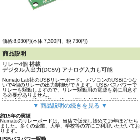
価格:8,030円(本体 7,300円、税 730円)
商品説明
リレー4個 搭載
デジタル入出力(DC5V) アナログ入力も可能
Numato Lab社のUSBリレーボード。 パソコンのUSBにつな
いで4個のリレーの出力制御ができます。 USBバスパワーで
リレーを駆動しますので、リレー駆動用の電源を別に用意す
る必要がありません。
Visual Basic, Visual C++, Visual C# などのVisual Studio(6.0,
.NET, 2005, 2008, 2010)はもちろん, VBA, Linux, Mac OS,
▼ 商品説明の続きを見る ▼
Pythonからでも制御できます。
約15年の実績
Numatoのリレーボードは、当店で販売し始めて15年ほどたち
ました。多くの企業、大学、学校等の方にご利用いただいてお
ります。
USBバスパワー駆動