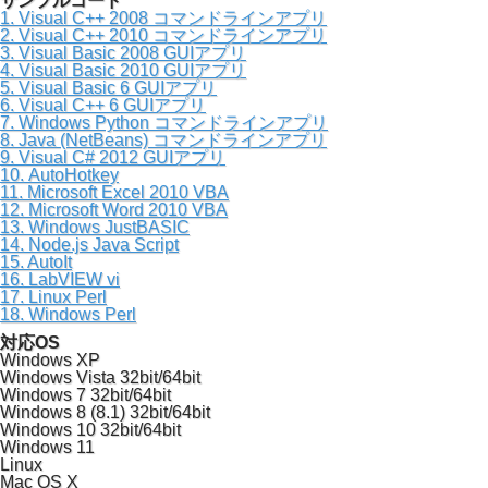
サンプルコード
1. Visual C++ 2008 コマンドラインアプリ
2. Visual C++ 2010 コマンドラインアプリ
3. Visual Basic 2008 GUIアプリ
4. Visual Basic 2010 GUIアプリ
5. Visual Basic 6 GUIアプリ
6. Visual C++ 6 GUIアプリ
7. Windows Python コマンドラインアプリ
8. Java (NetBeans) コマンドラインアプリ
9. Visual C# 2012 GUIアプリ
10. AutoHotkey
11. Microsoft Excel 2010 VBA
12. Microsoft Word 2010 VBA
13. Windows JustBASIC
14. Node.js Java Script
15. AutoIt
16. LabVIEW vi
17. Linux Perl
18. Windows Perl
対応OS
Windows XP
Windows Vista 32bit/64bit
Windows 7 32bit/64bit
Windows 8 (8.1) 32bit/64bit
Windows 10 32bit/64bit
Windows 11
Linux
Mac OS X