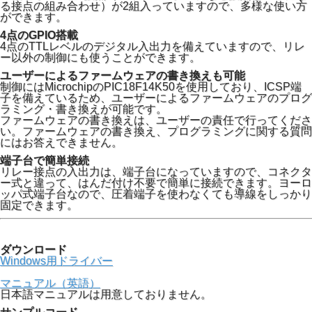
る接点の組み合わせ）が2組入っていますので、多様な使い方
ができます。
4点のGPIO搭載
4点のTTLレベルのデジタル入出力を備えていますので、リレ
ー以外の制御にも使うことができます。
ユーザーによるファームウェアの書き換えも可能
制御にはMicrochipのPIC18F14K50を使用しており、ICSP端
子を備えているため、ユーザーによるファームウェアのプログ
ラミング・書き換えが可能です。
ファームウェアの書き換えは、ユーザーの責任で行ってくださ
い。ファームウェアの書き換え、プログラミングに関する質問
にはお答えできません。
端子台で簡単接続
リレー接点の入出力は、端子台になっていますので、コネクタ
ー式と違って、はんだ付け不要で簡単に接続できます。ヨーロ
ッパ式端子台なので、圧着端子を使わなくても導線をしっかり
固定できます。
ダウンロード
Windows用ドライバー
マニュアル（英語）
日本語マニュアルは用意しておりません。