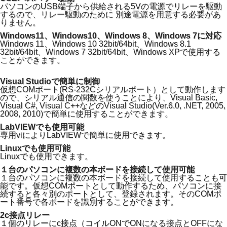
パソコンのUSB端子から供給される5Vの電源でリレーを駆動
するので、リレー駆動のために 別途電源を用意する必要があ
りません。
Windows11、Windows10、Windows 8、Windows 7に対応
Windows 11、Windows 10 32bit/64bit、Windows 8.1
32bit/64bit、Windows 7 32bit/64bit、Windows XPで使用する
ことができます。
Visual Studioで簡単に制御
仮想COMポート(RS-232Cシリアルポート）として動作します
ので、シリアル通信の関数を使うことにより、Visual Basic,
Visual C#, Visual C++などのVisual Studio(Ver.6.0, .NET, 2005,
2008, 2010)で簡単に使用することができます。
LabVIEWでも使用可能
専用viによりLabVIEWで簡単に使用できます。
Linuxでも使用可能
Linuxでも使用できます。
１台のパソコンに複数の本ボードを接続して使用可能
１台のパソコンに複数の本ボードを接続して使用することも可
能です。仮想COMポートとして動作するため、パソコンに接
続すると各々別のポートとして、登録されます。そのCOMポ
ート番号で各ボードを識別することができます。
2c接点リレー
１個のリレーにc接点（コイルONでONになる接点とOFFにな