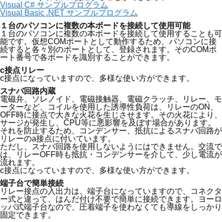
Visual C# サンプルプログラム
Visual Basic .NET サンプルプログラム
１台のパソコンに複数の本ボードを接続して使用可能
１台のパソコンに複数の本ボードを接続して使用することも可
能です。仮想COMポートとして動作するため、パソコンに接
続すると各々別のポートとして、登録されます。そのCOMポ
ート番号で各ボードを識別することができます。
c接点リレー
c接点になっていますので、多様な使い方ができます。
スナバ回路内蔵
電磁弁、ソレノイド、電磁接触器、電磁クラッチ、リレー、モ
ーターなど、コイルを使用した誘導性負荷は、リレーのON、
OFF時に接点で大きな火花を生じさせます。その火花により、
サージが発生し、CPU等に悪影響を及ぼす場合があります。
それを防止するため、コンデンサー、抵抗によるスナバ回路が
リレーのa接点に付いています。
ただし、スナバ回路を使用しないようにはできません。交流で
は、リレーOFF時も抵抗・コンデンサーを介して、少し電流が
流れます。
c接点になっていますので、多様な使い方ができます。
端子台で簡単接続
リレー接点の入出力は、端子台になっていますので、コネクタ
ー式と違って、はんだ付け不要で簡単に接続できます。ヨーロ
ッパ式端子台なので、圧着端子を使わなくても導線をしっかり
固定できます。