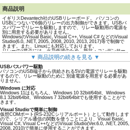
商品説明
イギリスDevantech社のUSBリレーボード。 パソコンの
USBにつないで6個のリレーの出力制御ができます。USBバ
スパワーでリレーを駆動しますので、リレー駆動用の電源を
別に用意する必要がありません。
WindowsのVisual Basic, Visual C++, Visual C# などのVisual
Studio(6.0, .NET, 2005, 2008, 2010, 2013, 2017)等で制御で
きます。また、Linuxにも対応しております。
リレーのa接点には、火花低減のため、抵抗・コンデンサー
によるスナバ回路が付いています。
▼ 商品説明の続きを見る ▼
USBバスパワー駆動
パソコンのUSB端子から供給される5Vの電源でリレーを駆動
するので、リレー駆動のために 別途電源を用意する必要があ
りません。
Windows に対応
Windows 11はもちろん、Windows 10 32bit/64bit、Windows
8.1 32bit/64bit、Windows 7 32bit/64bitでも使用することがで
きます。
Visual Studioで簡単に制御
仮想COMポート(RS-232Cシリアルポート）として動作します
ので、シリアル通信の関数を使うことにより、Visual Basic,
Visual C#, Visual C++などのVisual Studio(Ver.6.0, .NET, 2005,
2008, 2010)で簡単に使用することができます。