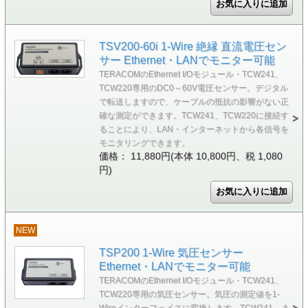
TSV200-60i 1-Wire 絶縁 直流電圧セン
サー Ethernet・LANでモニター可能
TERACOMのEthernet I/Oモジュール・TCW241、
TCW220専用のDC0～60V電圧センサー。デジタル
で転送しますので、ケーブルの抵抗の影響がない正
確な測定ができます。TCW241、TCW220に接続す
ることにより、LAN・インターネットから各信号を
モニタリングできます。
価格： 11,880円(本体 10,800円、税 1,080
円)
NEW
TSP200 1-Wire 気圧センサー
Ethernet・LANでモニター可能
TERACOMのEthernet I/Oモジュール・TCW241、
TCW220専用の気圧センサー。気圧の測定値を1-