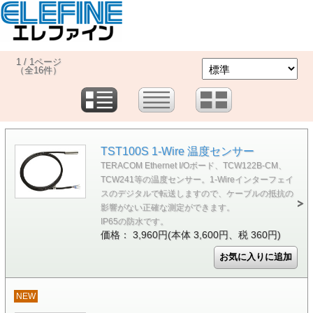
1 / 1ページ
（全16件）
TST100S 1-Wire 温度センサー
TERACOM Ethernet I/Oボード、TCW122B-CM、
TCW241等の温度センサー。1-Wireインターフェイ
スのデジタルで転送しますので、ケーブルの抵抗の
影響がない正確な測定ができます。
IP65の防水です。
価格： 3,960円(本体 3,600円、税 360円)
NEW