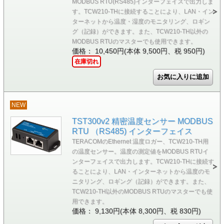
MODBUS RTU(RS485)インターフェイスで出力しま
す。TCW210-THに接続することにより、LAN・イン
ターネットから温度・湿度のモニタリング、ロギン
グ（記録）ができます。また、TCW210-TH以外の
MODBUS RTUのマスターでも使用できます。
価格： 10,450円(本体 9,500円、税 950円)
在庫切れ
NEW
TST300v2 精密温度センサー MODBUS
RTU （RS485) インターフェイス
TERACOMのEthernet 温度ロガー、TCW210-TH用
の温度センサー。温度の測定値をMODBUS RTUイ
ンターフェイスで出力します。TCW210-THに接続す
ることにより、LAN・インターネットから温度のモ
ニタリング、ロギング（記録）ができます。また、
TCW210-TH以外のMODBUS RTUのマスターでも使
用できます。
価格： 9,130円(本体 8,300円、税 830円)