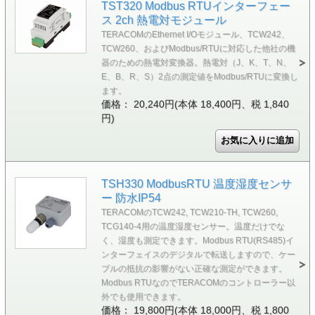
TST320 Modbus RTUインターフェー
ス 2ch 熱電対モジュール
TERACOMのEthernet I/Oモジュール、TCW242、
TCW260、およびModbus/RTUに対応した他社の機
器のための熱電対変換器。熱電対（J、K、T、N、
E、B、R、S）2点の測定値をModbus/RTUに変換し
ます。
価格： 20,240円(本体 18,400円、税 1,840
円)
TSH330 ModbusRTU 温度湿度センサ
ー 防水IP54
TERACOMのTCW242, TCW210-TH, TCW260,
TCG140-4用の温度湿度センサー。温度だけでな
く、湿度も測定できます。Modbus RTU(RS485)イ
ンターフェイスのデジタルで転送しますので、ケー
ブルの抵抗の影響がない正確な測定ができます。
Modbus RTUなのでTERACOMのコントローラー以
外でも使用できます。
価格： 19,800円(本体 18,000円、税 1,800