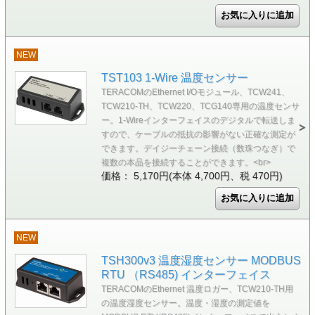
NEW
TST103 1-Wire 温度センサー
TERACOMのEthernet I/Oモジュール、TCW241、
TCW210-TH、TCW220、TCG140専用の温度センサ
ー。1-Wireインターフェイスのデジタルで転送しま
すので、ケーブルの抵抗の影響がない正確な測定が
できます。デイジーチェーン接続（数珠つなぎ）で
複数の本品を接続することができます。<br>
価格： 5,170円(本体 4,700円、税 470円)
NEW
TSH300v3 温度湿度センサー MODBUS
RTU （RS485) インターフェイス
TERACOMのEthernet 温度ロガー、TCW210-TH用
の温度湿度センサー。温度・湿度の測定値を