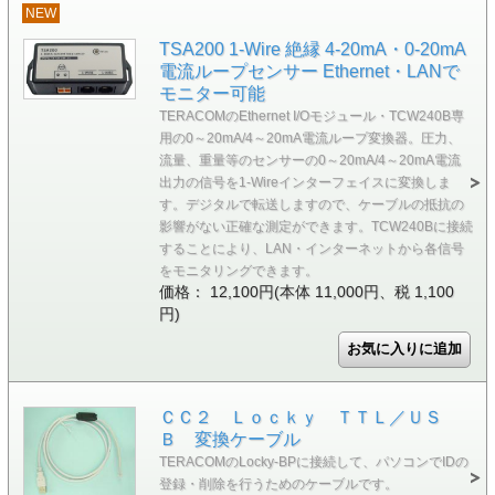
NEW
TSA200 1-Wire 絶縁 4-20mA・0-20mA
電流ループセンサー Ethernet・LANで
モニター可能
TERACOMのEthernet I/Oモジュール・TCW240B専
用の0～20mA/4～20mA電流ループ変換器。圧力、
流量、重量等のセンサーの0～20mA/4～20mA電流
出力の信号を1-Wireインターフェイスに変換しま
す。デジタルで転送しますので、ケーブルの抵抗の
影響がない正確な測定ができます。TCW240Bに接続
することにより、LAN・インターネットから各信号
をモニタリングできます。
価格： 12,100円(本体 11,000円、税 1,100
円)
ＣＣ２ Ｌｏｃｋｙ ＴＴＬ／ＵＳ
Ｂ 変換ケーブル
TERACOMのLocky-BPに接続して、パソコンでIDの
登録・削除を行うためのケーブルです。