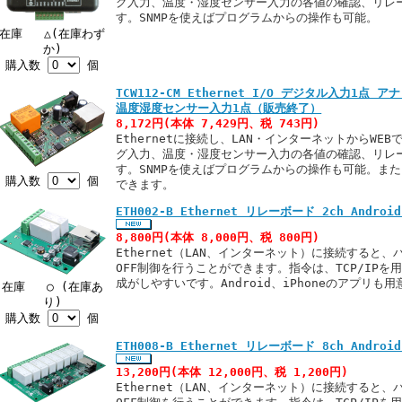
グ入力、温度・湿度センサー入力の各値の確認、リレー
す。SNMPを使えばプログラムからの操作も可能。
在庫 △(在庫わず
か)
購入数
個
TCW112-CM Ethernet I/O デジタル入力1点
温度湿度センサー入力1点（販売終了）
8,172円(本体 7,429円、税 743円)
Ethernetに接続し、LAN・インターネットからWE
グ入力、温度・湿度センサー入力の各値の確認、リレー
す。SNMPを使えばプログラムからの操作も可能。また
購入数
個
できます。
ETH002-B Ethernet リレーボード 2ch Androi
8,800円(本体 8,000円、税 800円)
Ethernet（LAN、インターネット）に接続すると
OFF制御を行うことができます。指令は、TCP/IP
成がしやすいです。Android、iPhoneのアプリも
在庫 ○ (在庫あ
り)
購入数
個
ETH008-B Ethernet リレーボード 8ch Androi
13,200円(本体 12,000円、税 1,200円)
Ethernet（LAN、インターネット）に接続すると