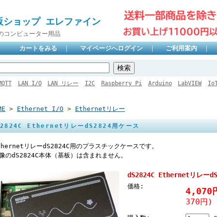
販ショップ エレファイン
のコンピューター用品
カートをみる
｜
マイページへログイン
｜
ご利用案内
｜
MQTT
LAN I/O
LAN リレー
I2C
Raspberry Pi
Arduino
LabVIEW
Io
ME
>
Ethernet I/O
>
Ethernetリレー
S2824C EthernetリレーdS2824用ケース
thernetリレーdS2824C用のプラスチックケースです。
像のdS2824C本体（基板）は含まれません。
dS2824C Ethernetリレー
価格:
4,07
370円)