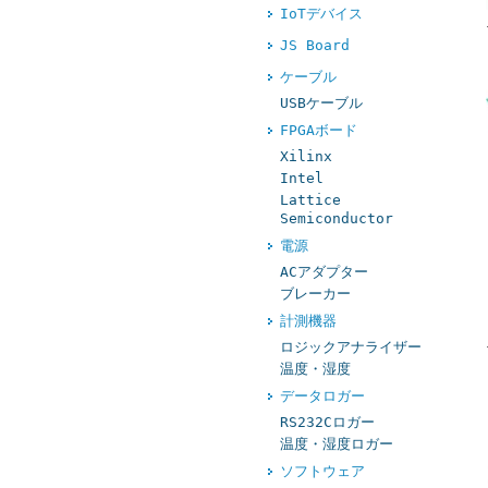
IoTデバイス
JS Board
ケーブル
USBケーブル
FPGAボード
Xilinx
Intel
Lattice
Semiconductor
電源
ACアダプター
ブレーカー
計測機器
ロジックアナライザー
温度・湿度
データロガー
RS232Cロガー
温度・湿度ロガー
ソフトウェア