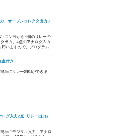
電圧入力・オープンコレクタ出力8
、パソコン等から4個のリレーの
クタ出力、4点のアナログ入力
IPを用いますので、プログラム
力1点付き
Bで簡単にリレー制御ができま
点 アナログ入力2点 リレー出力2
Bで簡単にデジタル入力、アナロ