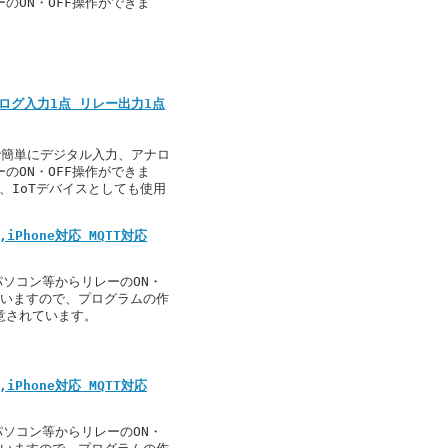
のON・OFF操作ができま
 アナログ入力1点 リレー出力1点
Bで簡単にデジタル入力、アナロ
のON・OFF操作ができま
、IoTデバイスとしても使用
d,iPhone対応 MQTT対応
、パソコン等からリレーのON・
を用いますので、プログラムの作
用意されています。
d,iPhone対応 MQTT対応
、パソコン等からリレーのON・