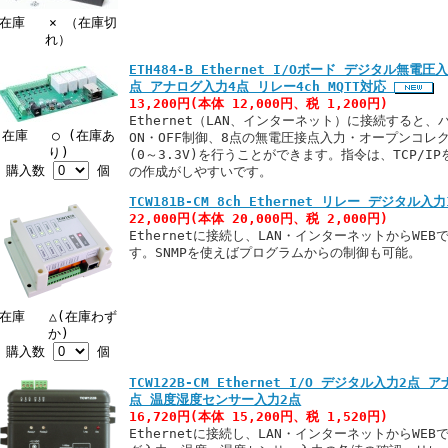
在庫 × （在庫切
れ）
ETH484-B Ethernet I/Oボード デジタル無
点 アナログ入力4点 リレー4ch MQTT対応
13,200円(本体 12,000円、税 1,200円)
Ethernet（LAN、インターネット）に接続すると
在庫 ○ (在庫あ
ON・OFF制御、8点の無電圧接点入力・オープンコレ
り)
(0～3.3V)を行うことができます。指令は、TCP/
購入数
個
の作成がしやすいです。
TCW181B-CM 8ch Ethernet リレー デジタル入
22,000円(本体 20,000円、税 2,000円)
Ethernetに接続し、LAN・インターネットからWE
す。SNMPを使えばプログラムからの制御も可能。
在庫 △(在庫わず
か)
購入数
個
TCW122B-CM Ethernet I/O デジタル入力2
点 温度湿度センサー入力2点
16,720円(本体 15,200円、税 1,520円)
Ethernetに接続し、LAN・インターネットからWE