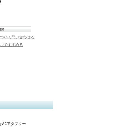
個
ついて問い合わせる
ルですすめる
適なACアダプター