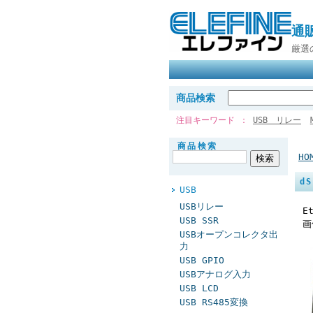
通
厳選
商品検索
注目キーワード
USB リレー
商品検索
HO
d
USB
USBリレー
E
USB SSR
画
USBオープンコレクタ出
力
USB GPIO
USBアナログ入力
USB LCD
USB RS485変換