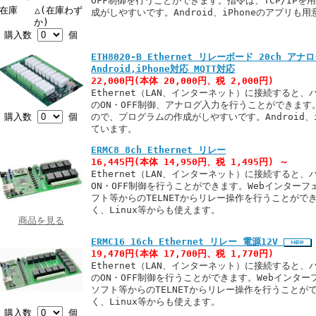
OFF制御を行うことができます。指令は、TCP/IP
在庫 △(在庫わず
成がしやすいです。Android、iPhoneのアプリも
か)
購入数
個
ETH8020-B Ethernet リレーボード 20ch ア
Android,iPhone対応 MQTT対応
22,000円(本体 20,000円、税 2,000円)
Ethernet（LAN、インターネット）に接続すると
のON・OFF制御、アナログ入力を行うことができます。
購入数
個
ので、プログラムの作成がしやすいです。Android、
ています。
ERMC8 8ch Ethernet リレー
16,445円(本体 14,950円、税 1,495円)
～
Ethernet（LAN、インターネット）に接続すると
ON・OFF制御を行うことができます。Webインター
フト等からのTELNETからリレー操作を行うことができ
く、Linux等からも使えます。
商品を見る
ERMC16 16ch Ethernet リレー 電源12V
19,470円(本体 17,700円、税 1,770円)
Ethernet（LAN、インターネット）に接続すると
のON・OFF制御を行うことができます。Webインタ
ソフト等からのTELNETからリレー操作を行うことがで
く、Linux等からも使えます。
購入数
個