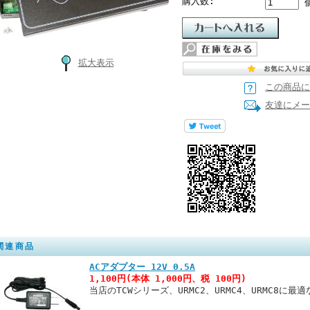
購入数:
拡大表示
この商品に
友達にメー
関連商品
ACアダプター 12V 0.5A
1,100円(本体 1,000円、税 100円)
当店のTCWシリーズ、URMC2、URMC4、URMC8に最