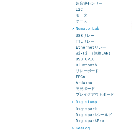
超音波センサー
I2C
モーター
ケース
Numato Lab
USBリレー
TTLリレー
Ethernetリレー
Wi-Fi （無線LAN）
USB GPIO
Bluetooth
リレーボード
FPGA
Arduino
開発ボード
ブレイクアウトボード
Digistump
Digispark
Digisparkシールド
DigisparkPro
KeeLog