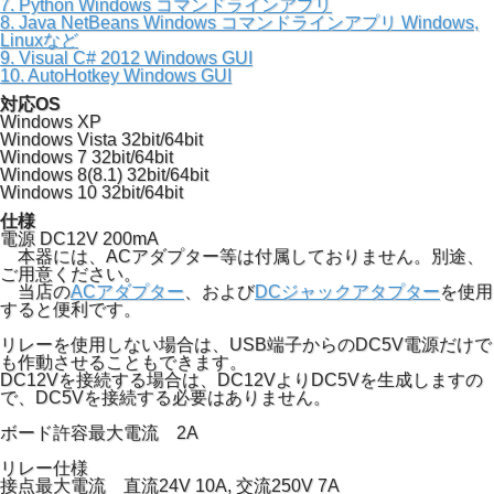
7. Python Windows コマンドラインアプリ
8. Java NetBeans Windows コマンドラインアプリ Windows,
Linuxなど
9. Visual C# 2012 Windows GUI
10. AutoHotkey Windows GUI
対応OS
Windows XP
Windows Vista 32bit/64bit
Windows 7 32bit/64bit
Windows 8(8.1) 32bit/64bit
Windows 10 32bit/64bit
仕様
電源 DC12V 200mA
本器には、ACアダプター等は付属しておりません。別途、
ご用意ください。
当店の
ACアダプター
、および
DCジャックアタプター
を使用
すると便利です。
リレーを使用しない場合は、USB端子からのDC5V電源だけで
も作動させることもできます。
DC12Vを接続する場合は、DC12VよりDC5Vを生成しますの
で、DC5Vを接続する必要はありません。
ボード許容最大電流 2A
リレー仕様
接点最大電流 直流24V 10A, 交流250V 7A