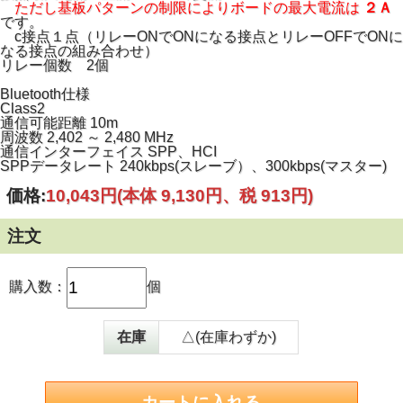
ただし基板パターンの制限によりボードの最大電流は
２Ａ
です。
c接点１点（リレーONでONになる接点とリレーOFFでONに
なる接点の組み合わせ）
リレー個数 2個
Bluetooth仕様
Class2
通信可能距離 10m
周波数 2,402 ～ 2,480 MHz
通信インターフェイス SPP、HCI
SPPデータレート 240kbps(スレーブ）、300kbps(マスター)
価格:
10,043円
(本体 9,130円、税 913円)
注文
購入数：
個
在庫
△(在庫わずか)