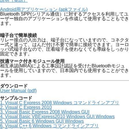
説明（英語）
Android用アプリケーション (apkファイル)
Bluetooth SPP(シリアル通信）に対するアクセスを利用してユ
ーザー独自のアプリケーションを作成して使用することもでき
ます。
端子台で簡単接続
リレー接点の入出力は、端子台になっていますので、コネクタ
ー式と違って、はんだ付け不要で簡単に接続できます。ヨーロ
ッパ式端子台なので、圧着端子を使わなくても導線をしっかり
固定できます。
技適マーク付きモジュール使用
相互承認(MRA)による工事設計認証を受けたBluetoothモジュ
ールを使用していますので、日本国内でも使用することができ
ます。
ダウンロード
User Manual (pdf)
サンプルコード
1. Visual C Express 2008 Windows コマンドラインアプリ
2. Visual C Express 2010
3. Visual Basic Express 2008 Windows GUI
4. Visual Basic VBExpress2010 Windows GUI Windows
5. Visual Basic 6 Windows GUI Windows
6. Visual C++ 6 Windows コマンドラインアプリ