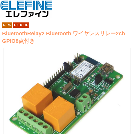
NEW
PICK UP
BluetoothRelay2 Bluetooth ワイヤレスリレー2ch
GPIO8点付き