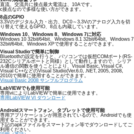
直流、交流共に接点最大電流は、10Aです。
c接点なので多様な使い方ができます。
8点のGPIO
3.3Vのデジタル入力・出力、DC0～3.3Vのアナログ入力を切
り替えて使えるGPIO、8点も内蔵しています。
Windows 10、Windows 8、Windows 7に対応
Windows 10 32bit/64bit、Windows 8.1 32bit/64bit、Windows 7
32bit/64bit、Windows XPで使用することができます。
Visual Studioで簡単に制御
Bluetoothの設定を行うと、パソコンでは仮想COMポート(RS-
232Cシリアルポートと同様）として動作しますので、シリア
ル通信の関数を使うことにより、Visual Basic, Visual C#,
Visual C++などのVisual Studio(Ver.6.0, .NET, 2005, 2008,
2010)で簡単に使用することができます。
Visual Basic 2008 サンプルプログラム
LabVIEWでも使用可能
専用viによりLabVIEWで簡単に使用できます。
専用LabVIEW VI ダウンロード
Androidスマートフォン、タブレットで使用可能
専用アプリケーションが用意されているので、Androidでも使
用することができます。
下記のapkファイルをスマートフォン等でダウンロードしてご
利用ください。