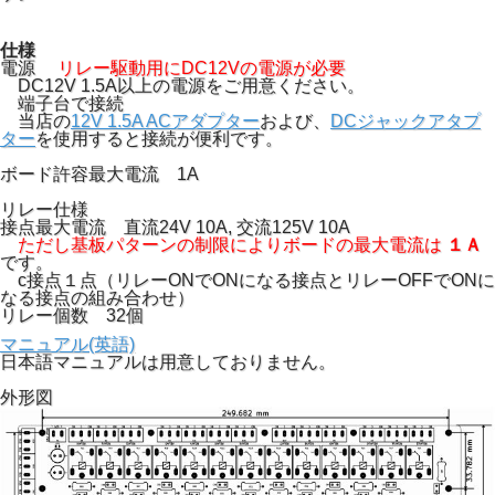
仕様
電源
リレー駆動用にDC12Vの電源が必要
DC12V 1.5A以上の電源をご用意ください。
端子台で接続
当店の
12V 1.5A ACアダプター
および、
DCジャックアタプ
ター
を使用すると接続が便利です。
ボード許容最大電流 1A
リレー仕様
接点最大電流 直流24V 10A, 交流125V 10A
ただし基板パターンの制限によりボードの最大電流は
１Ａ
です。
c接点１点（リレーONでONになる接点とリレーOFFでONに
なる接点の組み合わせ）
リレー個数 32個
マニュアル(英語)
日本語マニュアルは用意しておりません。
外形図