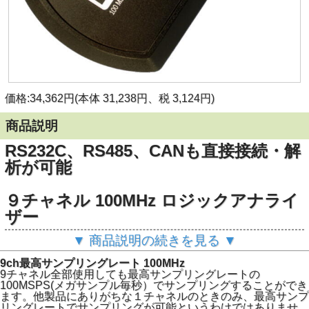
価格:34,362円(本体 31,238円、税 3,124円)
商品説明
RS232C、RS485、CANも直接接続・解
析が可能
９チャネル 100MHz ロジックアナライ
ザー
▼ 商品説明の続きを見る ▼
フランスIKALogic社のパソコンのUSBにつないで使用する
9ch最高サンプリングレート 100MHz
ロジックアナライザー。 9チャネル入力、最高サンプリング
9チャネル全部使用しても最高サンプリングレートの
レート100MHz。
100MSPS(メガサンプル毎秒）でサンプリングすることができ
UART、 SPI、 CAN、 LIN、 I2C、 1-Wireなどのプロトコル
ます。他製品にありがちな１チャネルのときのみ、最高サンプ
の信号を解析し、データを表示することもできます。
リングレートでサンプリングが可能というわけではありませ