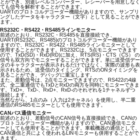
とができ、別途レベルコンバーター、レシーバーを用意しなく
ても信号を解析することができます。
UARTのプロトコルデコーダー機能がありますので、サンプリ
ングしたデータをキャラクター（文字）として見ることができ
ます。
RS232C・RS422・RS485ラインモニター
前述のとおり、RS232C・RS485を直接接続でき、
UART(RS232C、RS485)のプロトコルデコーダー機能があり
ますので、RS232C・RS422・RS485ラインモニターとして
使用することができます。RS232Cは、5点モニターできます
ので、TxD(SD)・RxD(RD)に加え、RTS(RS)・CTS（CS） の
信号も双方向でモニターすることができます。単に送受信デー
タのキャラクターが表示されるだけではなく、実際の波形も表
示されるため、送受信のタイミング、RTSのONタイミングを
見ることができ、デバッグに重宝します。
また、差動信号は、2点モニターできますので、RS422の4線
式、全二重通信でもTxDとRxDの両方を同時にモニターできま
す。TxD+、TxD-、RxD+、RxD-のそれぞれを1チャネルずつ
接続します。
当然ながら、1点のみ（入力は2チャネル）を使用し、半二重
通信のRS485モニターとしても使用できます。
CANバス通信モニター
前述のとおり、差動信号のCAN信号も直接接続でき、CANの
プロトコルデコーダー機能がありますので、CAN通信モニタ
ーとしても使用することができます。車載機器の通信として、
CAN通信と共によく使われるLINモニターも併用することがで
きます。