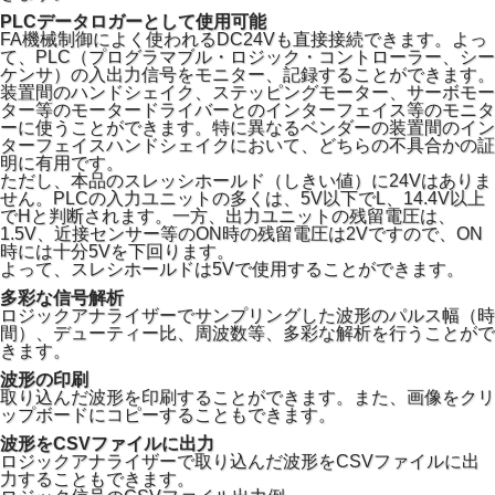
PLCデータロガーとして使用可能
FA機械制御によく使われるDC24Vも直接接続できます。よっ
て、PLC（プログラマブル・ロジック・コントローラー、シー
ケンサ）の入出力信号をモニター、記録することができます。
装置間のハンドシェイク、ステッピングモーター、サーボモー
ター等のモータードライバーとのインターフェイス等のモニタ
ーに使うことができます。特に異なるベンダーの装置間のイン
ターフェイスハンドシェイクにおいて、どちらの不具合かの証
明に有用です。
ただし、本品のスレッシホールド（しきい値）に24Vはありま
せん。PLCの入力ユニットの多くは、5V以下でL、14.4V以上
でHと判断されます。一方、出力ユニットの残留電圧は、
1.5V、近接センサー等のON時の残留電圧は2Vですので、ON
時には十分5Vを下回ります。
よって、スレシホールドは5Vで使用することができます。
多彩な信号解析
ロジックアナライザーでサンプリングした波形のパルス幅（時
間）、デューティー比、周波数等、多彩な解析を行うことがで
きます。
波形の印刷
取り込んだ波形を印刷することができます。また、画像をクリ
ップボードにコピーすることもできます。
波形をCSVファイルに出力
ロジックアナライザーで取り込んだ波形をCSVファイルに出
力することもできます。