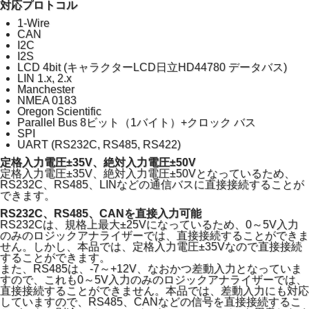
対応プロトコル
1-Wire
CAN
I2C
I2S
LCD 4bit (キャラクターLCD日立HD44780 データバス)
LIN 1.x, 2.x
Manchester
NMEA 0183
Oregon Scientific
Parallel Bus 8ビット（1バイト）+クロック バス
SPI
UART (RS232C, RS485, RS422)
定格入力電圧±35V、絶対入力電圧±50V
定格入力電圧±35V、絶対入力電圧±50Vとなっているため、
RS232C、RS485、LINなどの通信バスに直接接続することが
できます。
RS232C、RS485、CANを直接入力可能
RS232Cは、規格上最大±25Vになっているため、0～5V入力
のみのロジックアナライザーでは、直接接続することができま
せん。しかし、本品では、定格入力電圧±35Vなので直接接続
することができます。
また、RS485は、-7～+12V、なおかつ差動入力となっていま
すので、これも0～5V入力のみのロジックアナライザーでは、
直接接続することができません。本品では、差動入力にも対応
していますので、RS485、CANなどの信号を直接接続するこ