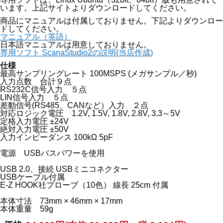
います。上記サイトよりダウンロードしてください。
商品にマニュアルは付属しておりません。下記よりダウンロー
ドしてください。
マニュアル（英語）
日本語マニュアルは用意しておりません。
専用ソフト ScanaStudio2の説明(当店作成)
仕様
最高サンプリングレート 100MSPS (メガサンプル／秒)
入力点数 合計９点
RS232C信号入力 ５点
LIN信号入力 ５点
差動信号(RS485、CANなど）入力 ２点
対応ロジック電圧 1.2V, 1.5V, 1.8V, 2.8V, 3.3～5V
定格入力電圧 ±24V
絶対入力電圧 ±50V
入力インピーダンス 100kΩ 5pF
電源 USBバスパワーを使用
USB 2.0、接続 USBミニコネクター
USBケーブル付属
E-Z HOOK社プローブ（10色） 線長 25cm 付属
本体寸法 73mm × 46mm × 17mm
本体重量 59g