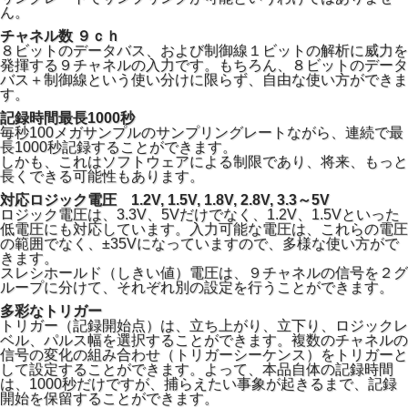
ん。
販売元で生産終了しました。
チャネル数 ９ｃｈ
８ビットのデータバス、および制御線１ビットの解析に威力を
発揮する９チャネルの入力です。もちろん、８ビットのデータ
バス＋制御線という使い分けに限らず、自由な使い方ができま
す。
記録時間最長1000秒
毎秒100メガサンプルのサンプリングレートながら、連続で最
長1000秒記録することができます。
しかも、これはソフトウェアによる制限であり、将来、もっと
長くできる可能性もあります。
対応ロジック電圧 1.2V, 1.5V, 1.8V, 2.8V, 3.3～5V
ロジック電圧は、3.3V、5Vだけでなく、1.2V、1.5Vといった
低電圧にも対応しています。入力可能な電圧は、これらの電圧
の範囲でなく、±35Vになっていますので、多様な使い方がで
きます。
スレシホールド（しきい値）電圧は、９チャネルの信号を２グ
ループに分けて、それぞれ別の設定を行うことができます。
多彩なトリガー
トリガー（記録開始点）は、立ち上がり、立下り、ロジックレ
ベル、パルス幅を選択することができます。複数のチャネルの
信号の変化の組み合わせ（トリガーシーケンス）をトリガーと
して設定することができます。よって、本品自体の記録時間
は、1000秒だけですが、捕らえたい事象が起きるまで、記録
開始を保留することができます。