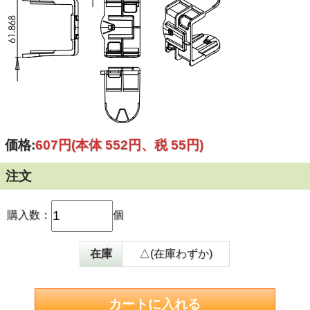
価格:
607円
(本体 552円、税 55円)
注文
購入数：
個
在庫
△(在庫わずか)